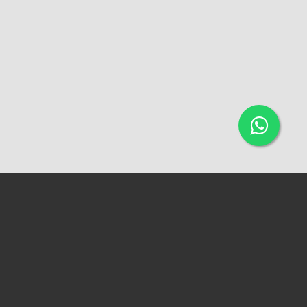
ACESSAR A VERSÃO WEB
QUADRA 96, CASA 11B - DIRCEU I. (PRÓXIMO AO MERCADO DO
DIRCEU)
IMOBILIÁRIA VERSIL
CRECI 0338-PJ
CONTATOS:
+55 86 3236-2881 (FIXO)